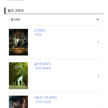
필모그래피
총 16건
손 (2021)
: 주연
실버맨 (2021)
: 주연-탁배역
내일의 기억 (2021)
: 조연-기상역