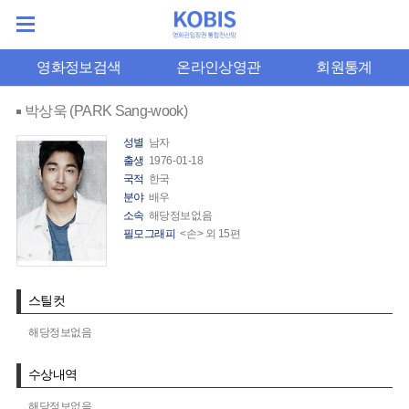
영화정보검색
온라인상영관
회원통계
박상욱 (PARK Sang-wook)
성별
남자
출생
1976-01-18
국적
한국
분야
배우
소속
해당정보없음
필모그래피
<손> 외 15편
스틸컷
해당정보없음
수상내역
해당정보없음