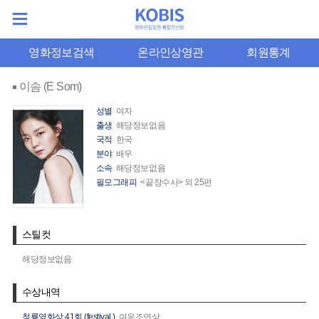
영화정보검색
온라인상영관
회원통계
이솜 (E Som)
성별
여자
출생
해당정보없음
국적
한국
분야
배우
소속
해당정보없음
필모그래피
<끝장수사> 외 25편
스틸컷
해당정보없음
수상내역
청룡영화상 41회 (festival.)
여우조연상