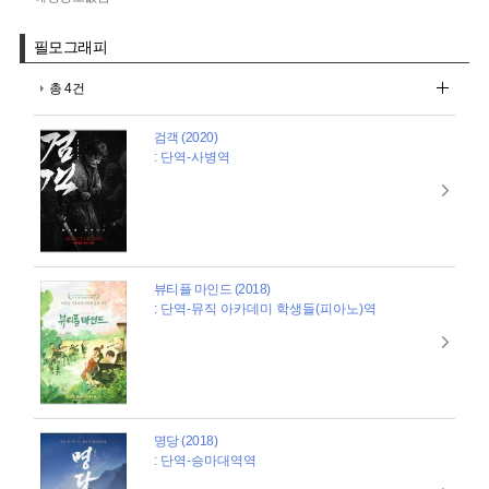
필모그래피
총 4건
검객 (2020)
: 단역-사병역
뷰티플 마인드 (2018)
: 단역-뮤직 아카데미 학생들(피아노)역
명당 (2018)
: 단역-승마대역역