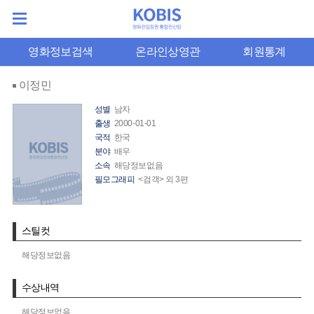
영화정보검색
온라인상영관
회원통계
이정민
성별
남자
출생
2000-01-01
국적
한국
분야
배우
소속
해당정보없음
필모그래피
<검객> 외 3편
스틸컷
해당정보없음
수상내역
해당정보없음