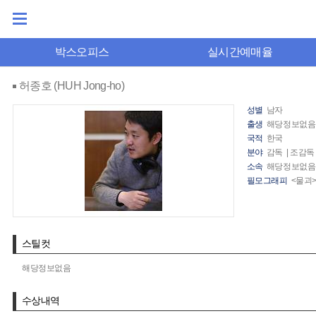
박스오피스
실시간예매율
허종호 (HUH Jong-ho)
성별
남자
출생
해당정보없음
국적
한국
분야
감독 | 조감독
소속
해당정보없음
필모그래피
<물괴>
스틸컷
해당정보없음
수상내역