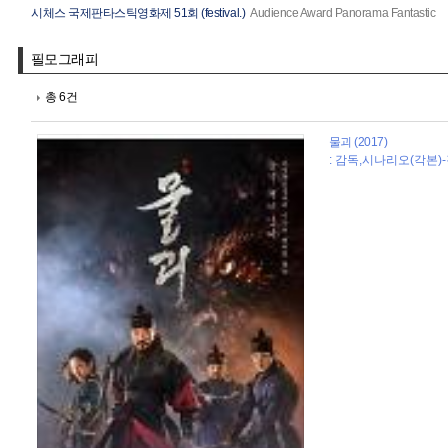
시체스 국제판타스틱영화제 51회 (festival.)
Audience Award Panorama Fantastic
필모그래피
총 6건
물괴 (2017)
: 감독,시나리오(각본)