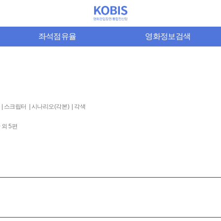
좌석점유율
영화정보검색
 | 스크립터 | 시나리오(각본) | 각색
 외 5편