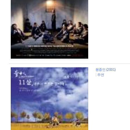
몽중인 (2001)
: 주연