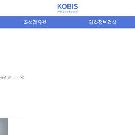
좌석점유율
영화정보검색
9 유관순> 외 12편