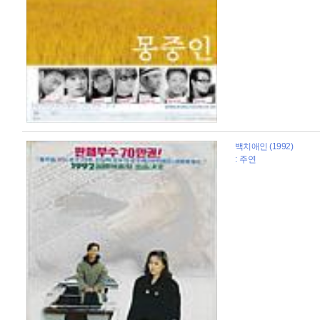
백치애인 (1992)
: 주연