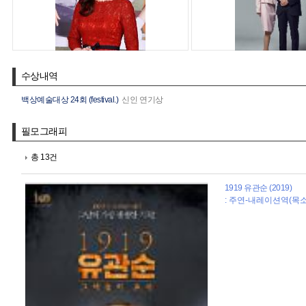
수상내역
백상예술대상 24회 (festival.)
신인 연기상
필모그래피
총 13건
1919 유관순 (2019)
: 주연-내레이션역(목