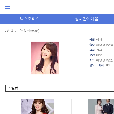
박스오피스
실시간예매율
하희라 (HA Hee-ra)
성별
여자
출생
해당정보없음
국적
한국
분야
배우
소속
해당정보없음
필모그래피
<191
스틸컷