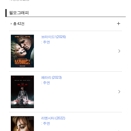
필모그래피
총 42건
브라이드! (2026)
: 주연
페라리 (2023)
: 주연
리멘시타 (2022)
: 주연