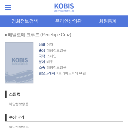
영화정보검색
온라인상영관
회원통계
페넬로페 크루즈 (Penelope Cruz)
성별
여자
출생
해당정보없음
국적
스페인
분야
배우
소속
해당정보없음
필모그래피
<브라이드!> 외 41편
스틸컷
해당정보없음
수상내역
해당정보없음