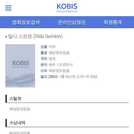
영화정보검색
온라인상영관
회원통계
틸다 스윈튼 (Tilda Swinton)
성별
여자
출생
해당정보없음
국적
영국
분야
배우 | 프로듀서
소속
해당정보없음
필모그래피
<룸 넥스트 도어> 외 34편
스틸컷
해당정보없음
수상내역
해당정보없음