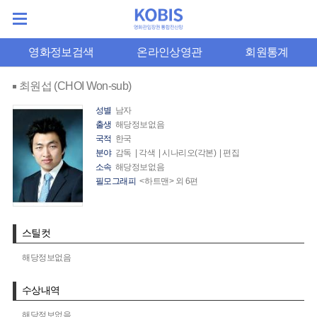
영화정보검색
온라인상영관
회원통계
최원섭 (CHOI Won-sub)
성별
남자
출생
해당정보없음
국적
한국
분야
감독 | 각색 | 시나리오(각본) | 편집
소속
해당정보없음
필모그래피
<하트맨> 외 6편
스틸컷
해당정보없음
수상내역
해당정보없음