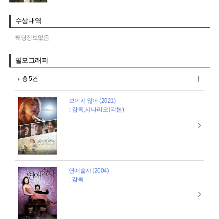
수상내역
해당정보없음
필모그래피
총 5건
보이지 않아 (2021)
: 감독,시나리오(각본)
연애술사 (2004)
: 감독