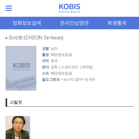
영화정보검색
온라인상영관
회원통계
천세환 (CHEON Se-hwan)
성별
남자
출생
해당정보없음
국적
한국
분야
감독 | 스토리보드 | 제작팀
소속
해당정보없음
필모그래피
<보이지 않아> 외 4편
스틸컷