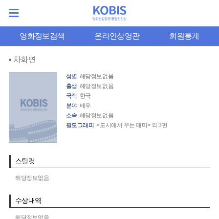
영화정보검색
온라인상영관
회원통계
차화연
성별
해당정보없음
출생
해당정보없음
국적
한국
분야
배우
소속
해당정보없음
필모그래피
<도시에서 우는 매미> 외 3편
스틸컷
해당정보없음
수상내역
해당정보없음