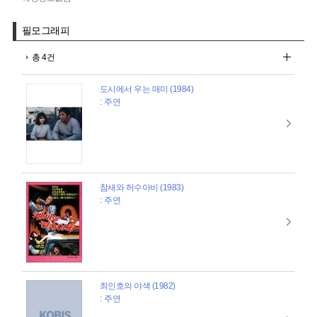
필모그래피
총 4건
도시에서 우는 매미 (1984)
: 주연
참새와 허수아비 (1983)
: 주연
최인호의 야색 (1982)
: 주연