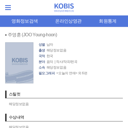
영화정보검색
온라인상영관
회원통계
주영훈 (JOO Young-hoon)
성별
남자
출생
해당정보없음
국적
한국
분야
음악 | 작사/작곡/편곡
소속
해당정보없음
필모그래피
<오늘의 연애> 외 6편
스틸컷
해당정보없음
수상내역
해당정보없음