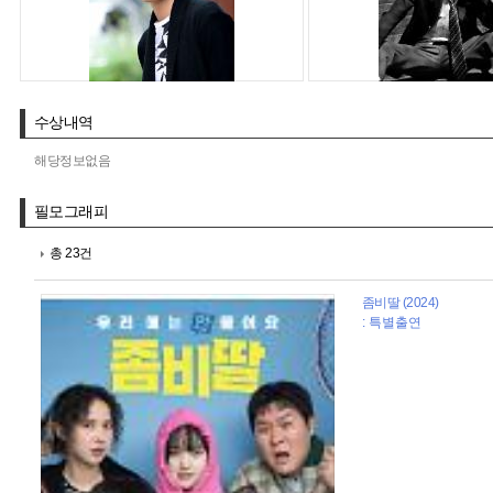
수상내역
해당정보없음
필모그래피
총 23건
좀비딸 (2024)
: 특별출연