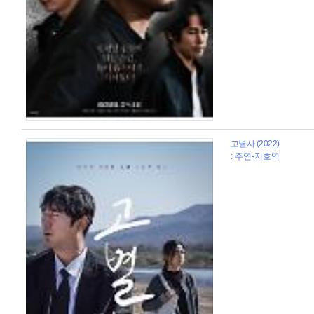
고별사 (2022)
: 주연-지호역