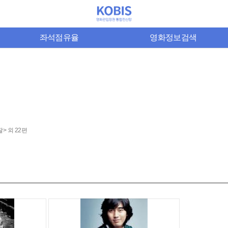
좌석점유율
영화정보검색
> 외 22편