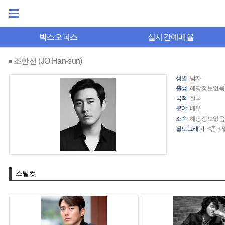
박스오피스
실시간예매율
조한선 (JO Han-sun)
성별
남자
출생
해당정보없음
국적
한국
분야
배우
소속
해당정보없음
필모그래피
<좀비딸
스틸컷