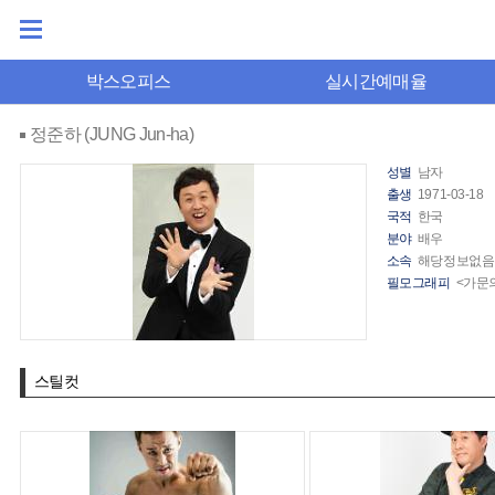
박스오피스
실시간예매율
정준하 (JUNG Jun-ha)
성별
남자
출생
1971-03-18
국적
한국
분야
배우
소속
해당정보없음
필모그래피
<가문의
스틸컷