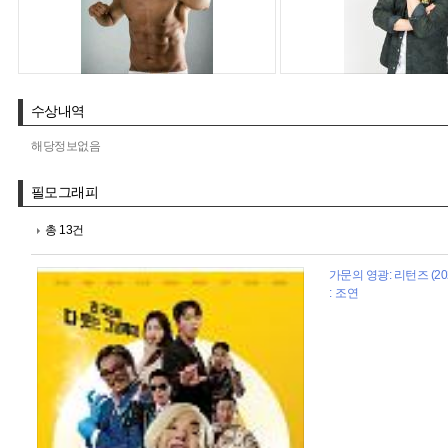
수상내역
해당정보없음
필모그래피
총 13건
가문의 영광: 리턴즈 (20
: 조연