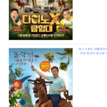
토니 스토리: 깡통제국의 
: 주연-한국어 예고편