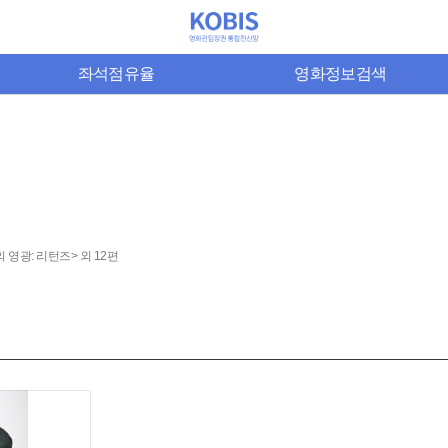
좌석점유율
영화정보검색
 영광: 리턴즈> 외 12편