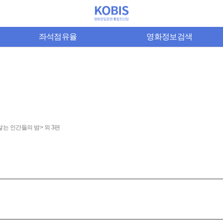
좌석점유율
영화정보검색
는 인간들의 밤> 외 3편