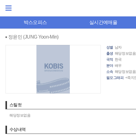
박스오피스
실시간예매율
정윤민 (JUNG Yoon-Min)
성별
남자
출생
해당정보없음
국적
한국
분야
배우
소속
해당정보없음
필모그래피
<죽지않
스틸컷
해당정보없음
수상내역