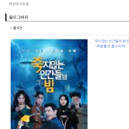
해당정보없음
필모그래피
총 4건
죽지않는 인간들의 밤 (2
: 특별출연-톱스타역