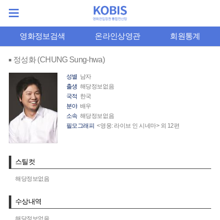
영화정보검색
온라인상영관
회원통계
정성화 (CHUNG Sung-hwa)
성별
남자
출생
해당정보없음
국적
한국
분야
배우
소속
해당정보없음
필모그래피
<영웅: 라이브 인 시네마> 외 12편
스틸컷
해당정보없음
수상내역
해당정보없음