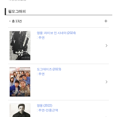
필모그래피
총 13건
영웅: 라이브 인 시네마 (2024)
: 주연
도그데이즈 (2023)
: 주연
영웅 (2022)
: 주연-안중근역