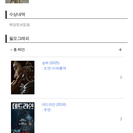
수상내역
해당정보없음
필모그래피
총 40건
승부 (2025)
: 조연-이재룡역
데드라인 (2024)
: 주연