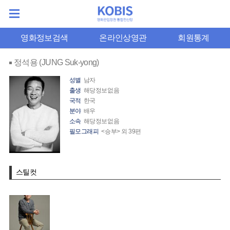
영화정보검색
온라인상영관
회원통계
정석용 (JUNG Suk-yong)
성별
남자
출생
해당정보없음
국적
한국
분야
배우
소속
해당정보없음
필모그래피
<승부> 외 39편
스틸컷