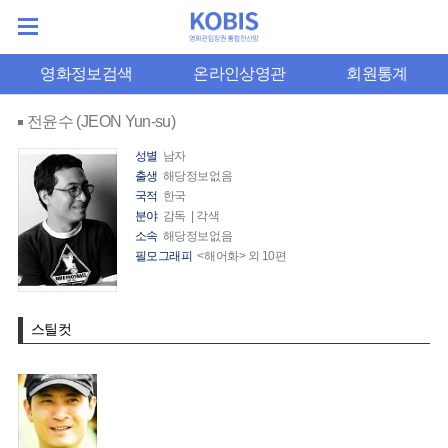
영화정보검색
온라인상영관
회원통계
전윤수 (JEON Yun-su)
성별
남자
출생
해당정보없음
국적
한국
분야
감독 | 각색
소속
해당정보없음
필모그래피
<해어화> 외 10편
스틸컷