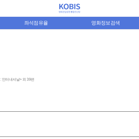
좌석점유율
영화정보검색
: 인터내셔날> 외 39편