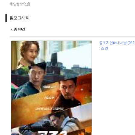
해당정보없음
필모그래피
총 40건
공조2: 인터내셔날 (202
: 조연