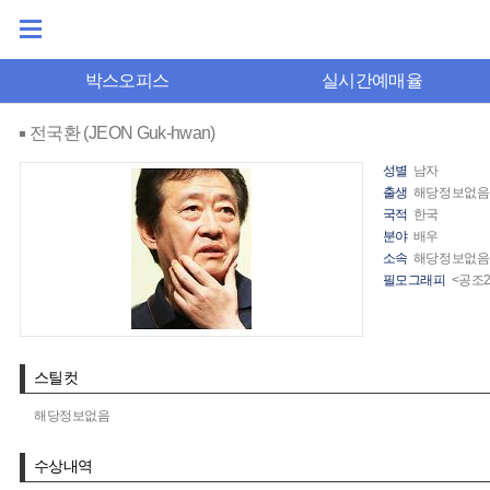
박스오피스
실시간예매율
전국환 (JEON Guk-hwan)
성별
남자
출생
해당정보없음
국적
한국
분야
배우
소속
해당정보없음
필모그래피
<공조2
스틸컷
해당정보없음
수상내역