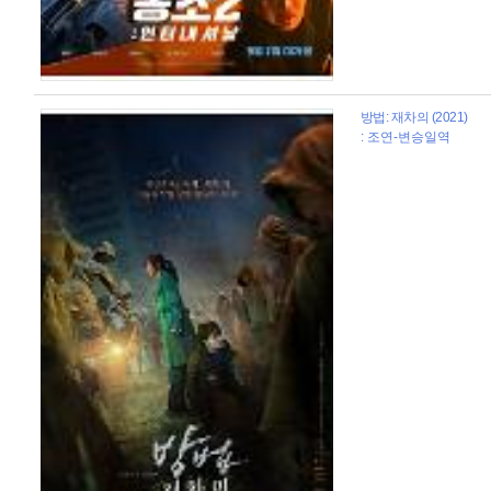
방법: 재차의 (2021)
: 조연-변승일역