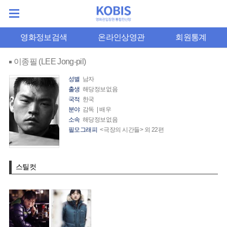
영화정보검색
온라인상영관
회원통계
이종필 (LEE Jong-pil)
성별
남자
출생
해당정보없음
국적
한국
분야
감독 | 배우
소속
해당정보없음
필모그래피
<극장의 시간들> 외 22편
스틸컷