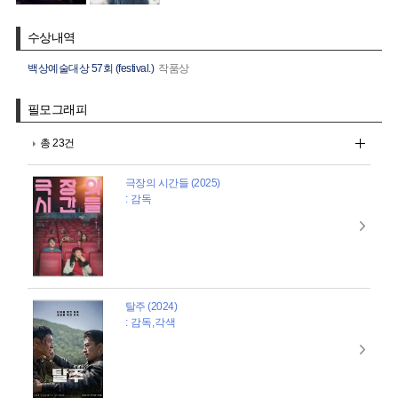
수상내역
백상예술대상 57회 (festival.)
작품상
필모그래피
총 23건
극장의 시간들 (2025)
: 감독
탈주 (2024)
: 감독,각색