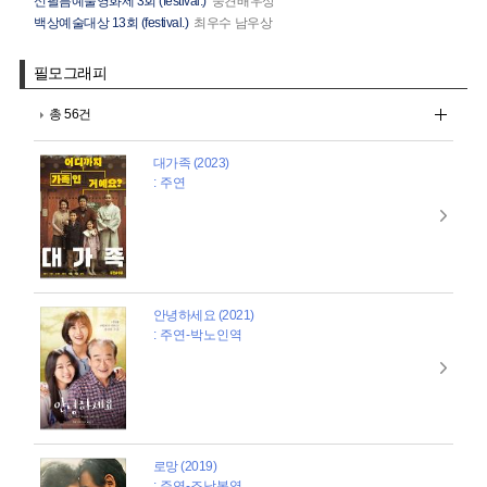
신필름예술영화제 3회 (festival.)
중견배우상
백상예술대상 13회 (festival.)
최우수 남우상
필모그래피
총 56건
대가족 (2023)
: 주연
안녕하세요 (2021)
: 주연-박노인역
로망 (2019)
: 주연-조남봉역