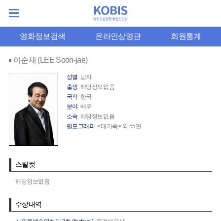
영화정보검색
온라인상영관
회원통계
이순재 (LEE Soon-jae)
성별
남자
출생
해당정보없음
국적
한국
분야
배우
소속
해당정보없음
필모그래피
<대가족> 외 55편
스틸컷
해당정보없음
수상내역