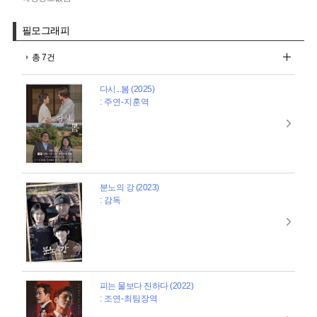
필모그래피
총 7건
다시...봄 (2025)
: 주연-지훈역
분노의 강 (2023)
: 감독
피는 물보다 진하다 (2022)
: 조연-최팀장역