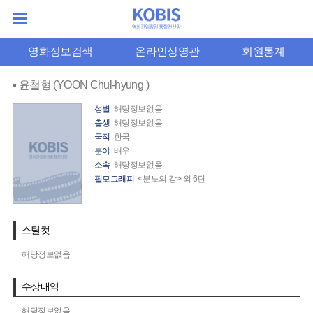
영화정보검색
온라인상영관
회원통계
윤철형 (YOON Chul-hyung )
성별
해당정보없음
출생
해당정보없음
국적
한국
분야
배우
소속
해당정보없음
필모그래피
<분노의 강> 외 6편
스틸컷
해당정보없음
수상내역
해당정보없음