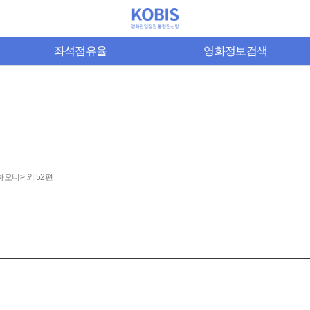
좌석점유율
영화정보검색
오니> 외 52편