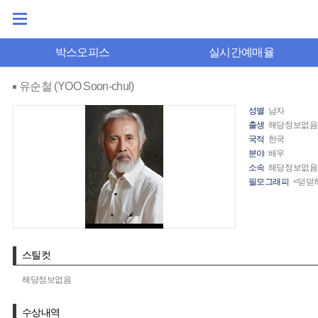
박스오피스
실시간예매율
유순철 (YOO Soon-chul)
성별
남자
출생
해당정보없음
국적
한국
분야
배우
소속
해당정보없음
필모그래피
<덛덛하
스틸컷
해당정보없음
수상내역