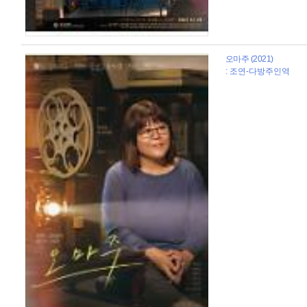
오마주 (2021)
: 조연-다방주인역