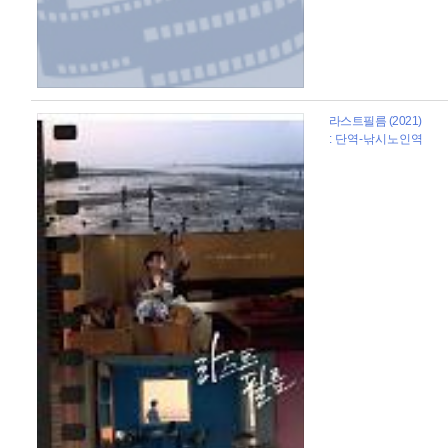
라스트필름 (2021)
: 단역-낚시노인역