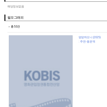
해당정보없음
필모그래피
총 53건
덛덛하오니 (2025)
: 주연-용운역