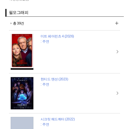
필모그래피
총 39건
미트 페어런츠 4 (2026)
: 주연
헌티드 맨션 (2023)
: 주연
시크릿 헤드쿼터 (2022)
: 주연