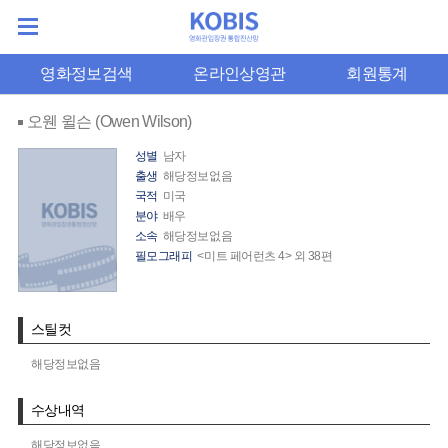
영화정보검색
온라인상영관
회원통계
오웬 윌슨 (Owen Wilson)
성별
남자
출생
해당정보없음
국적
미국
분야
배우
소속
해당정보없음
필모그래피
<미트 페어런츠 4> 외 38편
스틸컷
해당정보없음
수상내역
해당정보없음