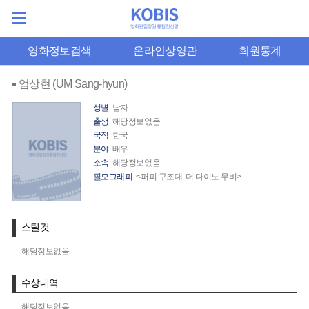
영화정보검색
온라인상영관
회원통계
엄상현 (UM Sang-hyun)
성별
남자
출생
해당정보없음
국적
한국
분야
배우
소속
해당정보없음
필모그래피
<퍼피 구조대: 더 다이노 무비>
스틸컷
해당정보없음
수상내역
해당정보없음