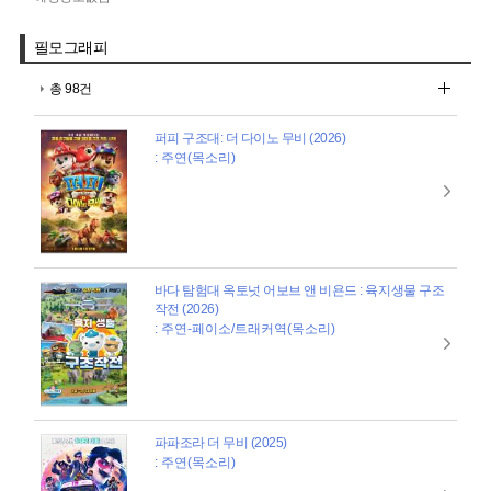
필모그래피
총 98건
퍼피 구조대: 더 다이노 무비 (2026)
: 주연(목소리)
바다 탐험대 옥토넛 어보브 앤 비욘드 : 육지생물 구조
작전 (2026)
: 주연-페이소/트래커역(목소리)
파파조라 더 무비 (2025)
: 주연(목소리)