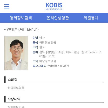
영화정보검색
온라인상영관
회원통계
안태훈 (An Tae hun)
성별
남자
출생
해당정보없음
국적
한국
분야
감독 | 촬영팀 | 조명 | 배우 | 촬영 | 음악 | 시나리오
(각본) | 각색
소속
해당정보없음
필모그래피
<악마들> 외 35편
스틸컷
해당정보없음
수상내역
해당정보없음