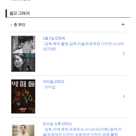
필모그래피
총 36건
1월 2일 (2024)
: 감독,제작,촬영,감독,미술/프로덕션 디자인,시나리
오(각본)
악마들 (2022)
: 지미집
토요일 오후 (2021)
: 감독,각색,제작,프로듀서,시나리오(각본),음악,미
술/프로덕션 디자인-프로덕션 디자인,조명,촬영