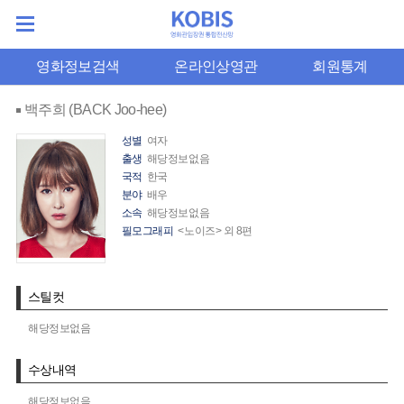
영화정보검색
온라인상영관
회원통계
백주희 (BACK Joo-hee)
성별
여자
출생
해당정보없음
국적
한국
분야
배우
소속
해당정보없음
필모그래피
<노이즈> 외 8편
스틸컷
해당정보없음
수상내역
해당정보없음