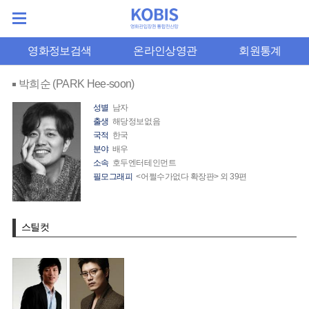
영화정보검색
온라인상영관
회원통계
박희순 (PARK Hee-soon)
성별
남자
출생
해당정보없음
국적
한국
분야
배우
소속
호두엔터테인먼트
필모그래피
<어쩔수가없다 확장판> 외 39편
스틸컷