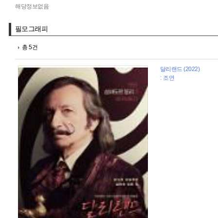
해당정보없음
필모그래피
총 5건
달리랜드 (2022)
: 조연