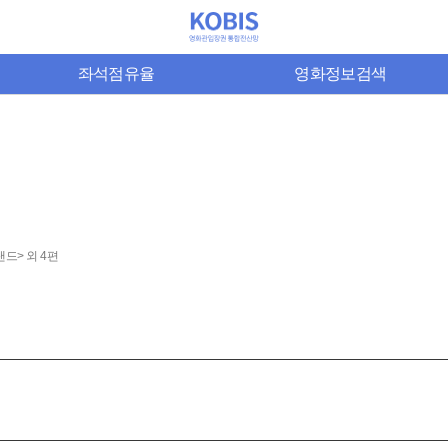
좌석점유율
영화정보검색
드> 외 4편