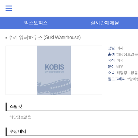
박스오피스
실시간예매율
수키 워터하우스 (Suki Waterhouse)
성별
여자
출생
해당정보없음
국적
미국
분야
배우
소속
해당정보없음
필모그래피
<달리랜
스틸컷
해당정보없음
수상내역