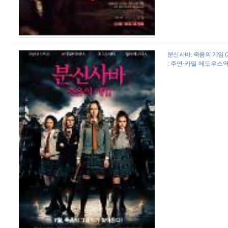
분신사바: 죽음의 게임 (2
: 주연-카밀 메도우스