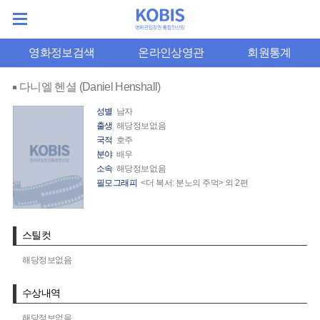
영화정보검색
온라인상영관
회원통계
다니엘 헨셜 (Daniel Henshall)
성별
남자
출생
해당정보없음
국적
호주
분야
배우
소속
해당정보없음
필모그래피
<더 복서: 분노의 주먹> 외 2편
스틸컷
해당정보없음
수상내역
해당정보없음