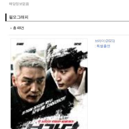
해당정보없음
필모그래피
총 48건
브라더 (2021)
: 특별출연