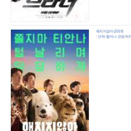
해치지않아 (2019)
: 단역-할머니 관람객3