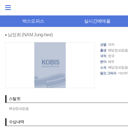
박스오피스
실시간예매율
남정희 (NAM Jung-hee)
성별
여자
출생
해당정보없음
국적
한국
분야
배우
소속
해당정보없음
필모그래피
<브라더
스틸컷
해당정보없음
수상내역