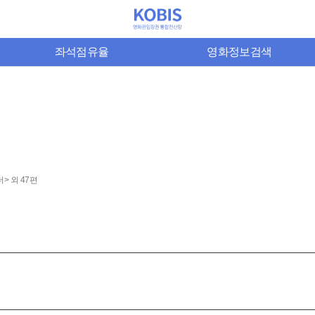
좌석점유율
영화정보검색
> 외 47편