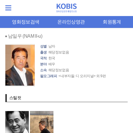
영화정보검색
온라인상영관
회원통계
남일우 (NAM Il-u)
성별
남자
출생
해당정보없음
국적
한국
분야
배우
소속
해당정보없음
필모그래피
<내부자들: 디 오리지널> 외 9편
스틸컷