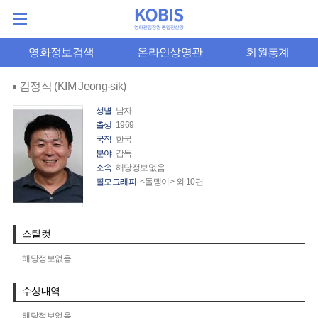
영화정보검색
온라인상영관
회원통계
김정식 (KIM Jeong-sik)
성별
남자
출생
1969
국적
한국
분야
감독
소속
해당정보없음
필모그래피
<돌멩이> 외 10편
스틸컷
해당정보없음
수상내역
해당정보없음