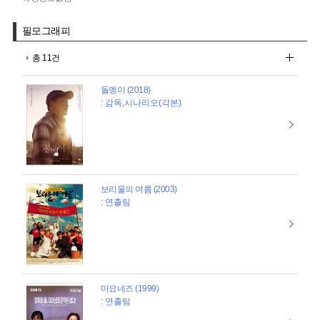
필모그래피
총 11건
돌멩이 (2018)
: 감독,시나리오(각본)
보리울의 여름 (2003)
: 연출팀
마요네즈 (1999)
: 연출팀