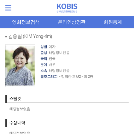
영화정보검색
온라인상영관
회원통계
김용림 (KIM Yong-rim)
성별
여자
출생
해당정보없음
국적
한국
분야
배우
소속
해당정보없음
필모그래피
<정직한 후보2> 외 2편
스틸컷
해당정보없음
수상내역
해당정보없음