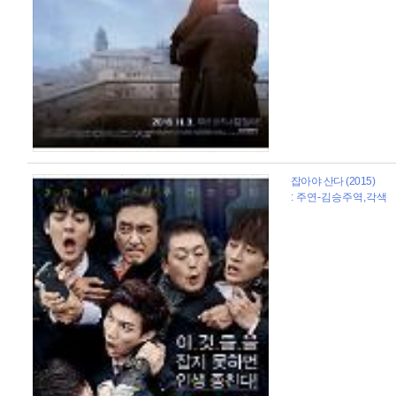
잡아야 산다 (2015)
: 주연-김승주역,각색