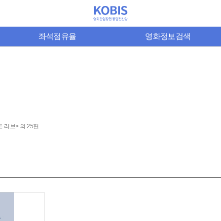
좌석점유율
영화정보검색
 러브> 외 25편