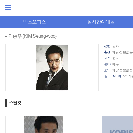
박스오피스
실시간예매율
김승우 (KIM Seung-woo)
성별
남자
출생
해당정보없음
국적
한국
분야
배우
소속
해당정보없음
필모그래피
<포가튼
스틸컷