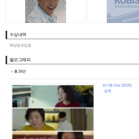
수상내역
해당정보없음
필모그래피
총 26건
포가튼 러브 (2020)
: 감독