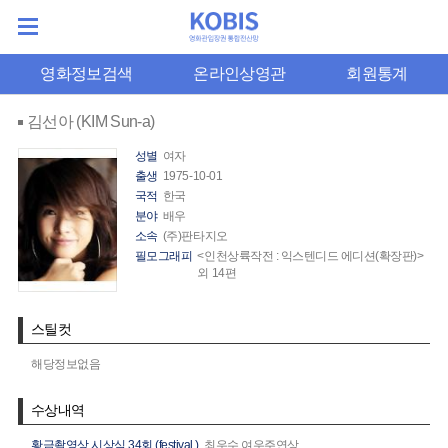
영화정보검색
온라인상영관
회원통계
김선아 (KIM Sun-a)
성별
여자
출생
1975-10-01
국적
한국
분야
배우
소속
(주)판타지오
필모그래피
<인천상륙작전 : 익스텐디드 에디션(확장판)>
외 14편
스틸컷
해당정보없음
수상내역
황금촬영상 시상식 34회 (festival.)
최우수 여우주연상