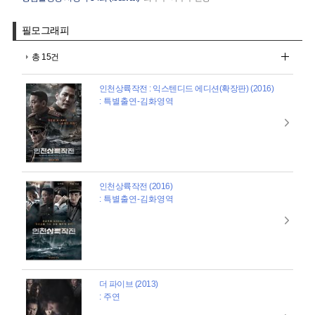
필모그래피
총 15건
인천상륙작전 : 익스텐디드 에디션(확장판) (2016)
: 특별출연-김화영역
인천상륙작전 (2016)
: 특별출연-김화영역
더 파이브 (2013)
: 주연