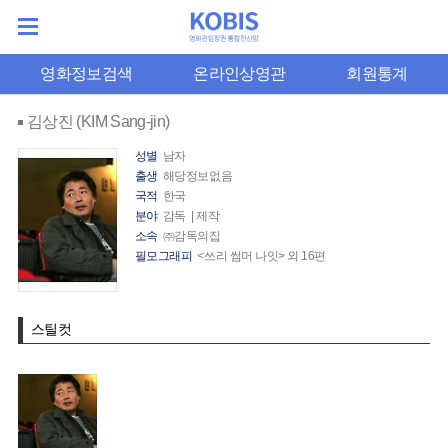
영화정보검색
온라인상영관
회원통계
김상진 (KIM Sang-jin)
성별
남자
출생
해당정보없음
국적
한국
분야
감독 | 제작
소속
㈜감독의집
필모그래피
<쓰리 썸머 나잇> 외 16편
스틸컷