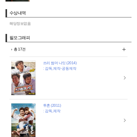
수상내역
해당정보없음
필모그래피
총 17건
쓰리 썸머 나잇 (2014)
: 감독,제작-공동제작
투혼 (2011)
: 감독,제작