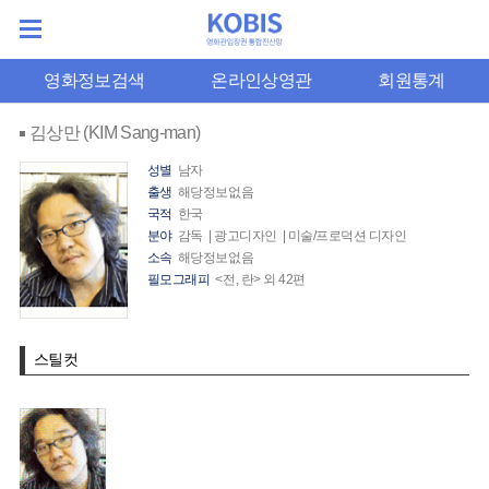
영화정보검색
온라인상영관
회원통계
김상만 (KIM Sang-man)
성별
남자
출생
해당정보없음
국적
한국
분야
감독 | 광고디자인 | 미술/프로덕션 디자인
소속
해당정보없음
필모그래피
<전, 란> 외 42편
스틸컷