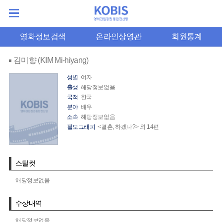
영화정보검색
온라인상영관
회원통계
김미향 (KIM Mi-hiyang)
성별
여자
출생
해당정보없음
국적
한국
분야
배우
소속
해당정보없음
필모그래피
<결혼, 하겠나?> 외 14편
스틸컷
해당정보없음
수상내역
해당정보없음