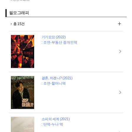
필모그래피
총 15건
기기묘묘 (2022)
: 조연-부동산 중개인역
결혼, 하겠나? (2021)
: 조연-할머니역
소피의 세계 (2021)
: 단역-누나 역