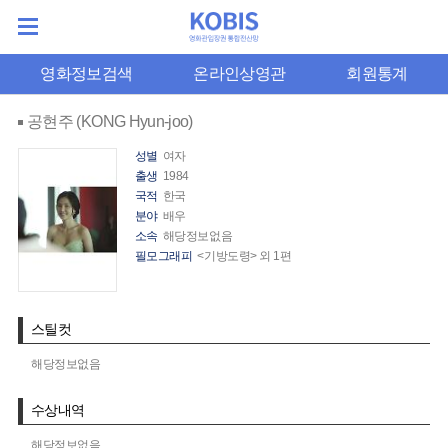
영화정보검색
온라인상영관
회원통계
공현주 (KONG Hyun-joo)
성별
여자
출생
1984
국적
한국
분야
배우
소속
해당정보없음
필모그래피
<기방도령> 외 1편
스틸컷
해당정보없음
수상내역
해당정보없음