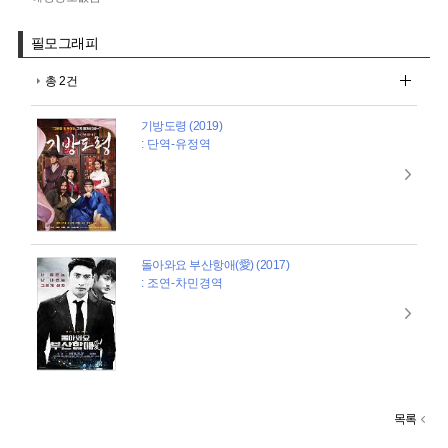
필모그래피
총 2건
기방도령 (2019)
: 단역-유정역
돌아와요 부산항애(愛) (2017)
: 조연-차민경역
목록