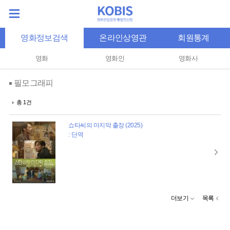
영화정보검색
온라인상영관
회원통계
영화
영화인
영화사
필모그래피
총 1건
쇼타씨의 마지막 출장 (2025)
: 단역
더보기
목록