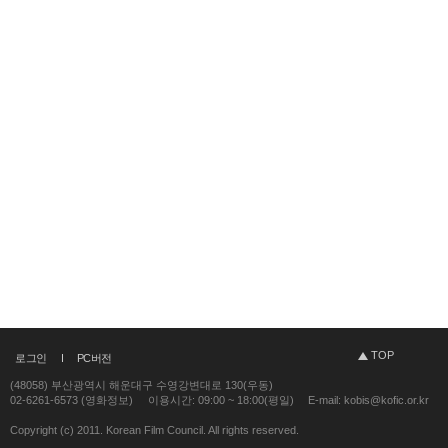
TOP
로그인
PC버전
(48058) 부산광역시 해운대구 수영강변대로 130(우동)
02-6261-6573 (영화정보)
이용시간: 09:00 ~ 18:00(평일)
E-mail: kobis@kofic.or.kr
Copyright (c) 2011. Korean Film Council. All rights reserved.