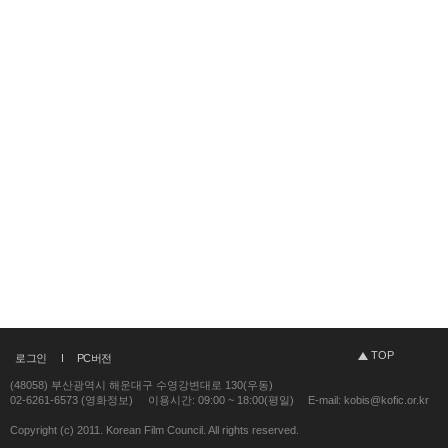
TOP
로그인
PC버전
(48058) 부산광역시 해운대구 수영강변대로 130(우동)
02-6261-6573 (영화정보)
이용시간: 09:00 ~ 18:00(평일)
E-mail: kobis@kofic.or.kr
Copyright (c) 2011. Korean Film Council. All rights reserved.