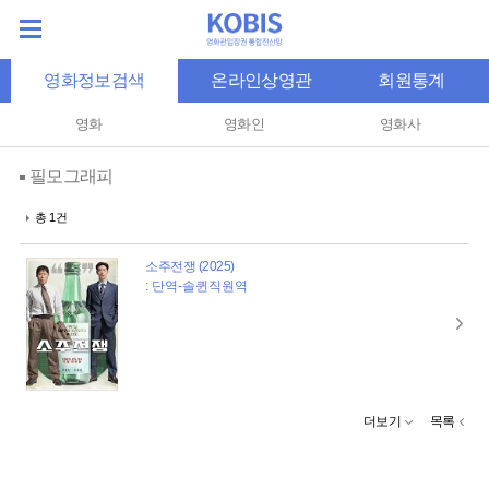
영화정보검색
온라인상영관
회원통계
영화
영화인
영화사
필모그래피
총 1건
소주전쟁 (2025)
: 단역-솔퀸직원역
더보기
목록