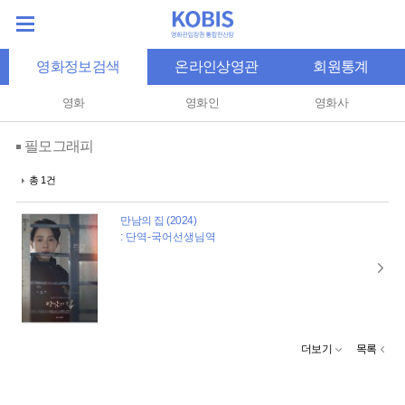
영화정보검색
온라인상영관
회원통계
영화
영화인
영화사
필모그래피
총 1건
만남의 집 (2024)
: 단역-국어선생님역
더보기
목록