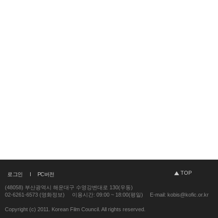
TOP
로그인
PC버전
(48058) 부산광역시 해운대구 수영강변대로 130(우동)
02-6261-6573 (영화정보)
이용시간: 09:00 ~ 18:00(평일)
E-mail: kobis@kofic.or.kr
Copyright (c) 2011. Korean Film Council. All rights reserved.