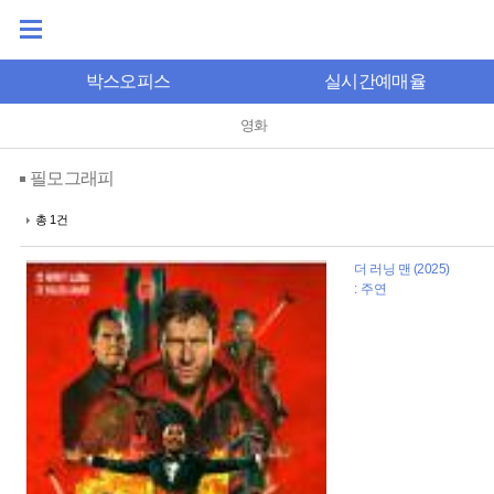
박스오피스
실시간예매율
영화
필모그래피
총 1건
더 러닝 맨 (2025)
: 주연