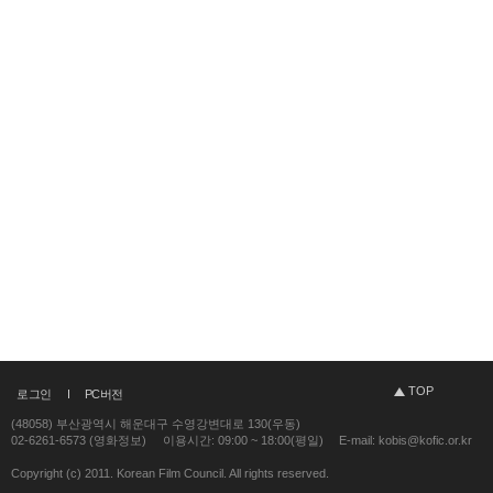
TOP
로그인
PC버전
(48058) 부산광역시 해운대구 수영강변대로 130(우동)
02-6261-6573 (영화정보)
이용시간: 09:00 ~ 18:00(평일)
E-mail: kobis@kofic.or.kr
Copyright (c) 2011. Korean Film Council. All rights reserved.