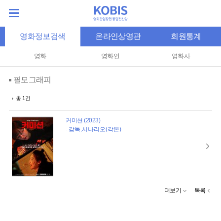
영화정보검색
온라인상영관
회원통계
영화
영화인
영화사
필모그래피
총 1건
커미션 (2023)
: 감독,시나리오(각본)
더보기
목록