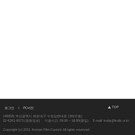
TOP
로그인
PC버전
(48058) 부산광역시 해운대구 수영강변대로 130(우동)
02-6261-6573 (영화정보)
이용시간: 09:00 ~ 18:00(평일)
E-mail: kobis@kofic.or.kr
Copyright (c) 2011. Korean Film Council. All rights reserved.