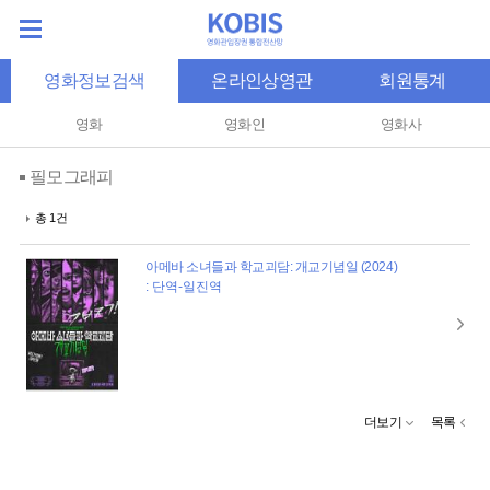
영화정보검색
온라인상영관
회원통계
영화
영화인
영화사
필모그래피
총 1건
아메바 소녀들과 학교괴담: 개교기념일 (2024)
: 단역-일진역
더보기
목록