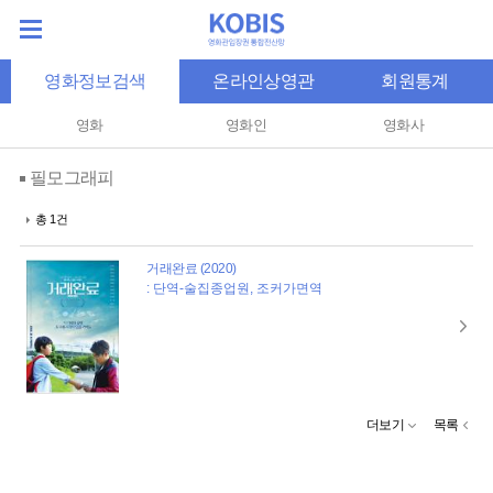
영화정보검색
온라인상영관
회원통계
영화
영화인
영화사
필모그래피
총 1건
거래완료 (2020)
: 단역-술집종업원, 조커가면역
더보기
목록