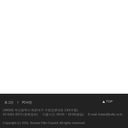
TOP
로그인
PC버전
(48058) 부산광역시 해운대구 수영강변대로 130(우동)
02-6261-6573 (영화정보)
이용시간: 09:00 ~ 18:00(평일)
E-mail: kobis@kofic.or.kr
Copyright (c) 2011. Korean Film Council. All rights reserved.