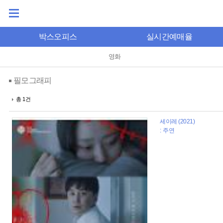
박스오피스
실시간예매율
영화
필모그래피
총 1건
세이레 (2021)
: 주연