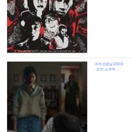
과외 선생님 (2023)
: 조연-소연역