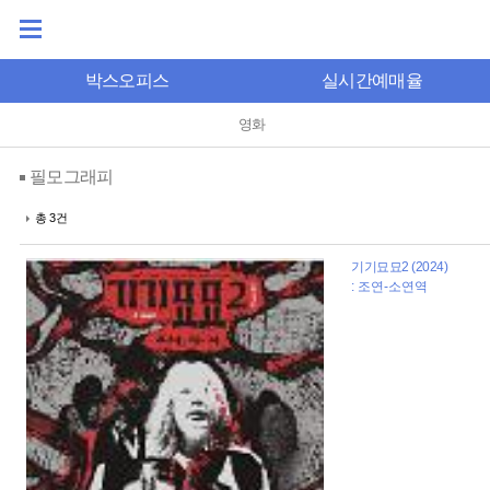
박스오피스
실시간예매율
영화
필모그래피
총 3건
기기묘묘2 (2024)
: 조연-소연역