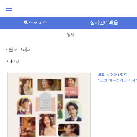
박스오피스
실시간예매율
영화
필모그래피
총 1건
해피 뉴 이어 (2021)
: 조연-하우스키핑 매니