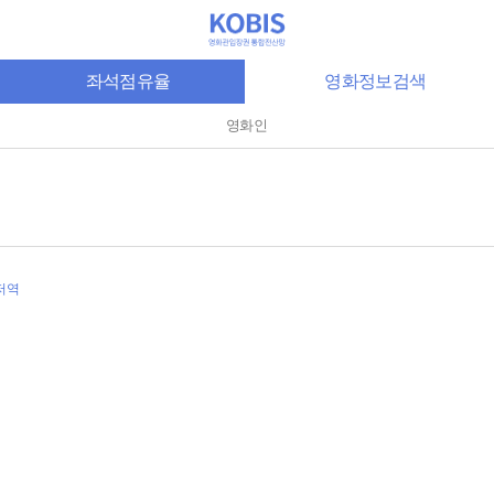
좌석점유율
영화정보검색
영화인
저역