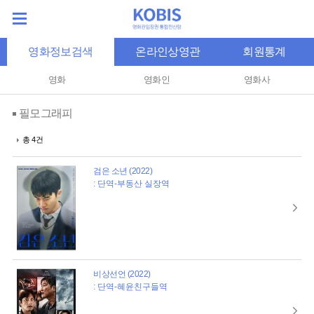
영화정보검색
온라인상영관
회원통계
영화
영화인
영화사
필모그래피
총 4건
검은 소년 (2022)
: 단역-부동산 실장역
비상선언 (2022)
: 단역-혜윤친구들역